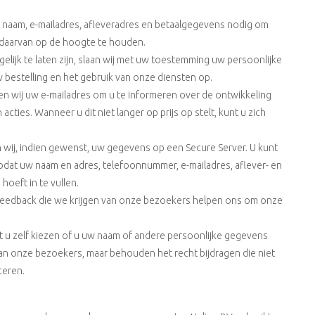
 naam, e-mailadres, afleveradres en betaalgegevens nodig om
p daarvan op de hoogte te houden.
lijk te laten zijn, slaan wij met uw toestemming uw persoonlijke
bestelling en het gebruik van onze diensten op.
en wij uw e-mailadres om u te informeren over de ontwikkeling
cties. Wanneer u dit niet langer op prijs op stelt, kunt u zich
en wij, indien gewenst, uw gegevens op een Secure Server. U kunt
t uw naam en adres, telefoonnummer, e-mailadres, aflever- en
hoeft in te vullen.
 feedback die we krijgen van onze bezoekers helpen ons om onze
nt u zelf kiezen of u uw naam of andere persoonlijke gegevens
n onze bezoekers, maar behouden het recht bijdragen die niet
ceren.