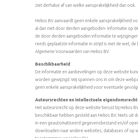
ziet derhalve af van welke aansprakelijkheid dan ook.
Helios BV aanvaardt geen enkele aansprakelijkheid vo
al dan niet door derden aangeboden- informatie op d
de door derden aangeboden informatie te wijzigingen
reeds geplaatste informatie in strijd is met de wet, 
Algemene Voorwaarden van Helios BV.
Beschikbaarheid
De informatie en aanbevelingen op deze website ku
worden gewijzigd. Wij spannen ons in om deze webpagi
geen enkele aansprakelijkheid voor eventuele gevolgen
Auteursrechten en intellectuele eigendomsrech
Het auteursrecht op deze website berust bij Helios BV
beschikbaar hebben gesteld aan Helios BV. Niets uit
in een geautomatiseerd gegevensbestand en/of openb
downloaden naar andere websites, databases of op we