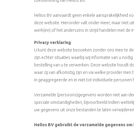
toestemming van Helios BV.
Helios BV aanvaardt geen enkele aansprakelijkheid 
deze website. Hieronder valt onder meer, maar niet ui
werk(en) of het anderszins in strijd handelen met de
Privacy verklaring
U kunt deze website bezoeken zonder ons mee te delen
zijn echter situaties waarbij wij informatie van u no
bestelling van u te verwerken. Deze website houdt doo
waar zij van afkomstig zijn en via welke provider men 
in geaggregeerde en in niet tot individuele personen 
Verzamelde (persoons)gegevens worden niet aan derd
speciale omstandigheden, bijvoorbeeld indien wettel
uw gegevens uit onze bestanden te laten verwijderen
Helios BV gebruikt de verzamelde gegevens om h