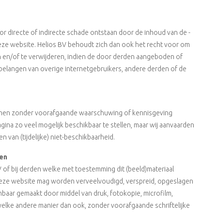
or directe of indirecte schade ontstaan door de inhoud van de -
eze website. Helios BV behoudt zich dan ook het recht voor om
 en/of te verwijderen, indien de door derden aangeboden of
de belangen van overige internetgebruikers, andere derden of de
nnen zonder voorafgaande waarschuwing of kennisgeving
na zo veel mogelijk beschikbaar te stellen, maar wij aanvaarden
 van (tijdelijke) niet-beschikbaarheid.
ten
 of bij derden welke met toestemming dit (beeld)materiaal
 deze website mag worden verveelvoudigd, verspreid, opgeslagen
aar gemaakt door middel van druk, fotokopie, microfilm,
lke andere manier dan ook, zonder voorafgaande schriftelijke