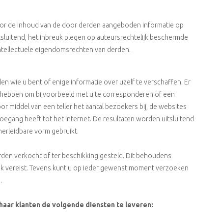
voor de inhoud van de door derden aangeboden informatie op
tsluitend, het inbreuk plegen op auteursrechtelijk beschermde
 intellectuele eigendomsrechten van derden.
 wie u bent of enige informatie over uzelf te verschaffen. Er
dig hebben om bijvoorbeeld met u te corresponderen of een
r middel van een teller het aantal bezoekers bij, de websites
toegang heeft tot het internet. De resultaten worden uitsluitend
herleidbare vorm gebruikt.
en verkocht of ter beschikking gesteld. Dit behoudens
ijk vereist. Tevens kunt u op ieder gewenst moment verzoeken
.
aar klanten de volgende diensten te leveren: