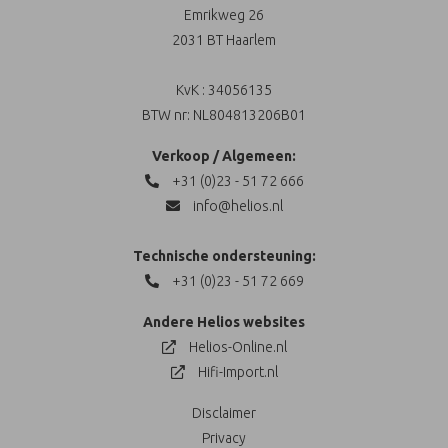
Emrikweg 26
2031 BT Haarlem
KvK : 34056135
BTW nr: NL804813206B01
Verkoop / Algemeen:
+31 (0)23 - 51 72 666
info@helios.nl
Technische ondersteuning:
+31 (0)23 - 51 72 669
Andere Helios websites
Helios-Online.nl
Hifi-Import.nl
Disclaimer
Privacy