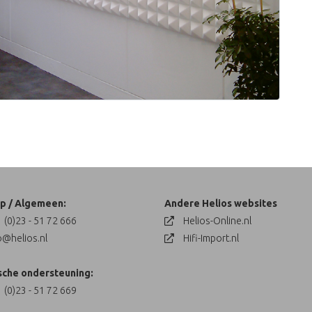
p / Algemeen:
Andere Helios websites
 (0)23 - 51 72 666
Helios-Online.nl
o@helios.nl
Hifi-Import.nl
sche ondersteuning:
 (0)23 - 51 72 669