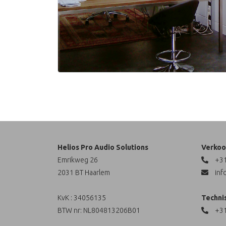
Helios Pro Audio Solutions
Verkoo
Emrikweg 26
+31
2031 BT Haarlem
inf
KvK : 34056135
Techni
BTW nr: NL804813206B01
+31