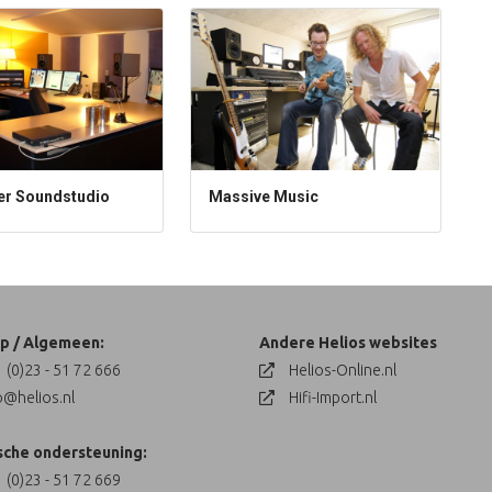
ter Soundstudio
Massive Music
p / Algemeen:
Andere Helios websites
 (0)23 - 51 72 666
Helios-Online.nl
o@helios.nl
Hifi-Import.nl
sche ondersteuning:
 (0)23 - 51 72 669