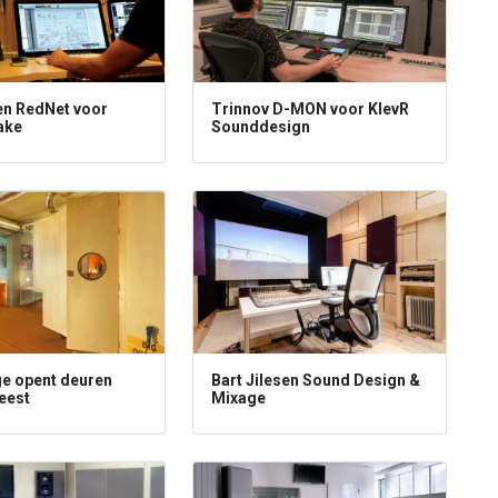
 en RedNet voor
Trinnov D-MON voor KlevR
ake
Sounddesign
ge opent deuren
Bart Jilesen Sound Design &
eest
Mixage