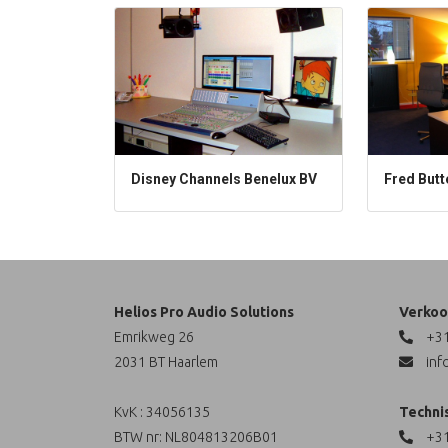
Disney Channels Benelux BV
Fred But
Helios Pro Audio Solutions
Verkoo
Emrikweg 26
+31
2031 BT Haarlem
inf
KvK : 34056135
Techni
BTW nr: NL804813206B01
+31