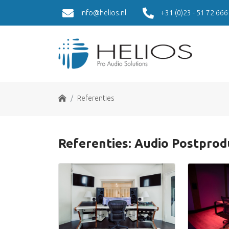
info@helios.nl
+31 (0)23 - 51 72 666
Home
Referenties
Referenties: Audio Postprodu