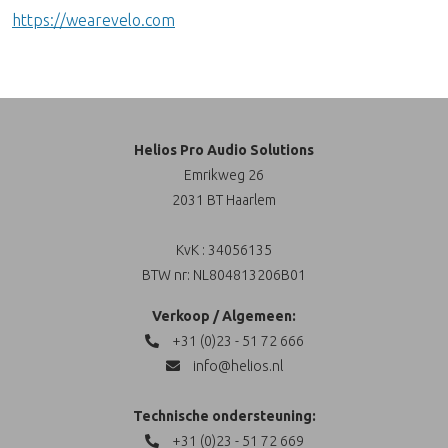
https://wearevelo.com
Helios Pro Audio Solutions
Emrikweg 26
2031 BT Haarlem
KvK : 34056135
BTW nr: NL804813206B01
Verkoop / Algemeen:
+31 (0)23 - 51 72 666
info@helios.nl
Technische ondersteuning:
+31 (0)23 - 51 72 669