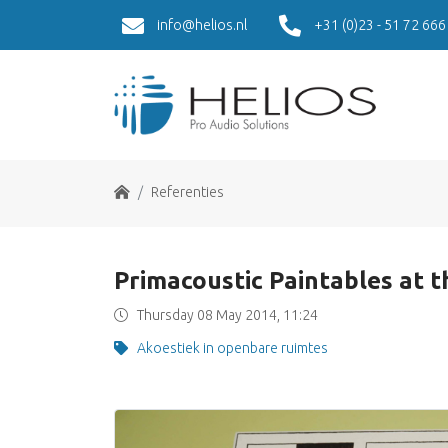
info@helios.nl
+31 (0)23 - 51 72 666
Home
Referenties
Primacoustic Paintables at th
Thursday 08 May 2014, 11:24
Akoestiek in openbare ruimtes