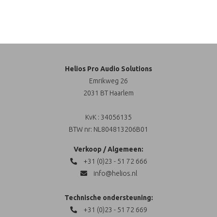
Helios Pro Audio Solutions
Emrikweg 26
2031 BT Haarlem
KvK : 34056135
BTW nr: NL804813206B01
Verkoop / Algemeen:
+31 (0)23 - 51 72 666
info@helios.nl
Technische ondersteuning:
+31 (0)23 - 51 72 669