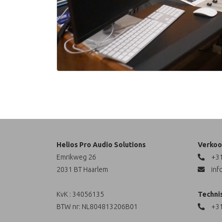
Helios Pro Audio Solutions
Verkoo
Emrikweg 26
+31
2031 BT Haarlem
inf
KvK : 34056135
Techni
BTW nr: NL804813206B01
+31