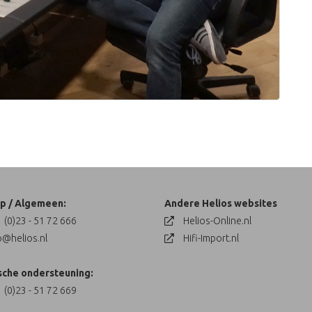
p / Algemeen:
Andere Helios websites
 (0)23 - 51 72 666
Helios-Online.nl
o@helios.nl
Hifi-Import.nl
sche ondersteuning:
 (0)23 - 51 72 669