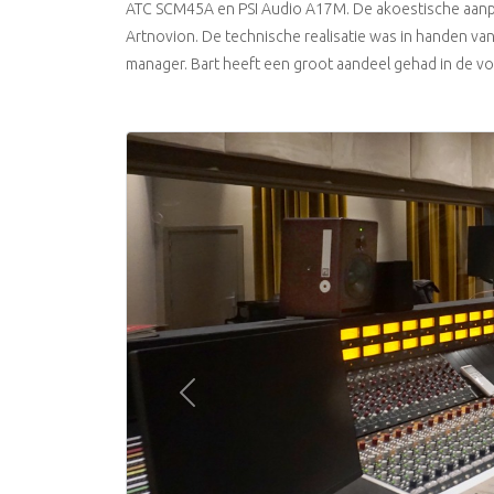
ATC SCM45A en PSI Audio A17M. De akoestische aanpa
Artnovion. De technische realisatie was in handen v
manager. Bart heeft een groot aandeel gehad in de vo
Previous