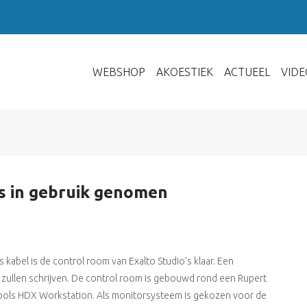
WEBSHOP
AKOESTIEK
ACTUEEL
VIDE
s in gebruik genomen
 kabel is de control room van Exalto Studio's klaar. Een
 zullen schrijven. De control room is gebouwd rond een Rupert
Tools HDX Workstation. Als monitorsysteem is gekozen voor de