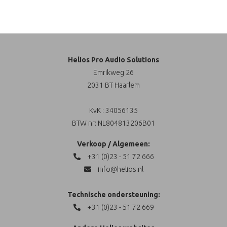
Helios Pro Audio Solutions
Emrikweg 26
2031 BT Haarlem
KvK : 34056135
BTW nr: NL804813206B01
Verkoop / Algemeen:
+31 (0)23 - 51 72 666
info@helios.nl
Technische ondersteuning:
+31 (0)23 - 51 72 669