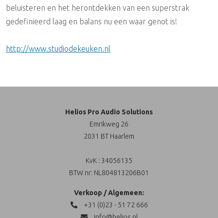
beluisteren en het herontdekken van een superstrak
gedefinieerd laag en balans nu een waar genot is!
http://www.studiodekeuken.nl
Helios Pro Audio Solutions
Emrikweg 26
2031 BT Haarlem
KvK : 34056135
BTW nr: NL804813206B01
Verkoop / Algemeen:
+31 (0)23 - 51 72 666
info@helios.nl