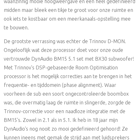
waanzinnig mooie hoogweergave en een heel gedefinieerd
midden maar bleek een tikje te groot voor onze ruimte en
ook iets te kostbaar om een meerkanaals-opstelling mee
te bouwen.
De grootste verrassing was echter de Trinnov D-MON.
Ongelooflijk wat deze processor doet voor onze oude
vertrouwde DynAudio BM15 5.1 set met BX30 subwoofer!
Met Trinnov's DSP-gebaseerde Room Optimisation
processor is het mogelijk correcties aan te brengen in het
frequentie- en tijddomein (phase alignment). Waar
voorheen de sub een soort ongecontroleerde boombox
was, die overmatig laag de ruimte in slingerde, zorgde de
Trinnov-correctie voor een naadloze integratie met de
BM15's. Zowel in 2.1 als in 5.1. Ik heb in 18 jaar mijn
DynAudio's nog nooit zo mooi gedefinieerd gehoord! Ze
kunnen ineens met gemak de strijd aan met luidsprekers