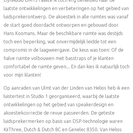
DynAudio BM15 raakte ik toch erg benieuwd naar de
laatste ontwikkelingen en verbeteringen op het gebied van
luidsprekerontwerp. De akoestiek in alle ruimtes was vanaf
de start goed doordacht ontworpen en gebouwd door
Hans Koomans. Maar de beschikbare ruimte was destijds
toch een beperking, wat onvermijdelijk leidde tot een
compromis in de laagweergave. De keus was toen: Of de
halve ruimte volbouwen met basstraps of je klanten
comfortabel de ruimte geven... En dan kies ik natuurlijk toch
voor mijn klanten!
Op aanraden van Ulmt van der Linden van Helios heb ik een
luistertest in Studio 1 georganiseerd, waarbij de laatste
ontwikkelingen op het gebied van speakerdesign en
akoestiekcorrectie de revue passeerden. De geteste
luidsprekermerken op basis van DSP-technologie waren
KiiThree, Dutch & Dutch 8C en Genelec 8350. Van Helios